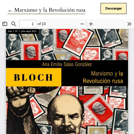
Volver a los detalles del artículo
←
Marxismo y la Revolución rusa
Descargar