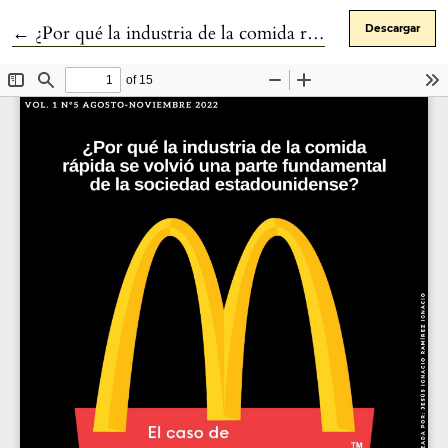
Volver a los detalles del artículo
←
¿Por qué la industria de la comida rápida se volvió una parte fundamental de la sociedad estadounidense?: el caso de McDonald’s en los años 50-80
Descargar