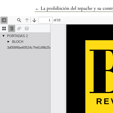
Volver a los detalles del artículo
←
La prohibición del tepache y su cont