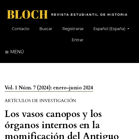
##plugins.themes.healt
Contacto
Buscar
Registrarse
Español (España)
Entrar
MENÚ
Vol. 1 Núm. 7 (2024): enero-junio 2024
ARTÍCULOS DE INVESTIGACIÓN
Los vasos canopos y los
órganos internos en la
momificación del Antiguo