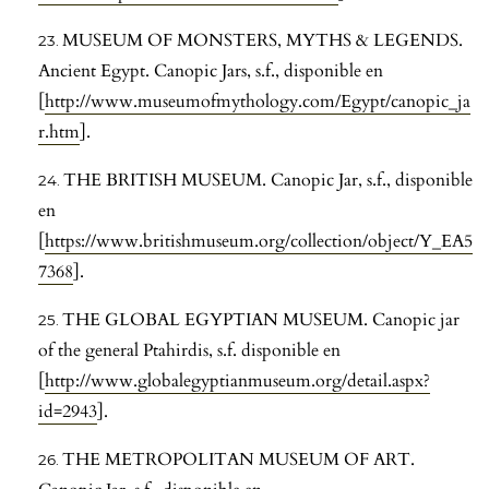
MUSEUM OF MONSTERS, MYTHS & LEGENDS.
Ancient Egypt. Canopic Jars, s.f., disponible en
[
http://www.museumofmythology.com/Egypt/canopic_ja
r.htm
].
THE BRITISH MUSEUM. Canopic Jar, s.f., disponible
en
[
https://www.britishmuseum.org/collection/object/Y_EA5
7368
].
THE GLOBAL EGYPTIAN MUSEUM. Canopic jar
of the general Ptahirdis, s.f. disponible en
[
http://www.globalegyptianmuseum.org/detail.aspx?
id=2943
].
THE METROPOLITAN MUSEUM OF ART.