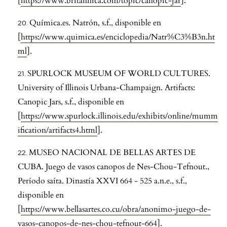
[
https://www.britannica.com/topic/canopic-jar
].
Química.es. Natrón, s.f., disponible en
[
https://www.quimica.es/enciclopedia/Natr%C3%B3n.ht
ml
].
SPURLOCK MUSEUM OF WORLD CULTURES.
University of Illinois Urbana-Champaign. Artifacts:
Canopic Jars, s.f., disponible en
[
https://www.spurlock.illinois.edu/exhibits/online/mumm
ification/artifacts4.html
].
MUSEO NACIONAL DE BELLAS ARTES DE
CUBA. Juego de vasos canopos de Nes-Chou-Tefnout.,
Período saíta. Dinastía XXVI 664 - 525 a.n.e., s.f.,
disponible en
[
https://www.bellasartes.co.cu/obra/anonimo-juego-de-
vasos-canopos-de-nes-chou-tefnout-664
].