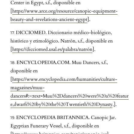
Center in Egypt, s.f., disponible en
[
https://www.arce.org/resource/canopic-equipment-
beauty-and-revelations-ancient-egypt
].
DICCIOMED. Diccionario médico-biológico,
histórico y etimológico. Natrón, s.f., disponible en
[
https://dicciomed.usal.es/palabra/natrón
].
ENCYCLOPEDIA.COM. Muu Dancers, s.f.,
disponible en
[
https://www.encyclopedia.com/humanities/culture-
magazines/muu-
dancers#:~:text=Muu%2Ddancers%20were%20a%20featur
e,dwarfs%20by%20the%20Twentieth%20Dynasty
.].
ENCYCLOPEDIA BRITANNICA. Canopic Jar.
Egyptian Funerary Vessel, s.f., disponible en