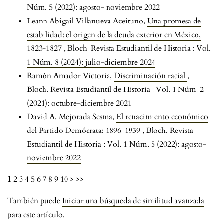
Núm. 5 (2022): agosto- noviembre 2022
Leann Abigail Villanueva Aceituno,
Una promesa de
estabilidad: el origen de la deuda exterior en México,
1823-1827
,
Bloch. Revista Estudiantil de Historia : Vol.
1 Núm. 8 (2024): julio-diciembre 2024
Ramón Amador Victoria,
Discriminación racial
,
Bloch. Revista Estudiantil de Historia : Vol. 1 Núm. 2
(2021): octubre-diciembre 2021
David A. Mejorada Sesma,
El renacimiento económico
del Partido Demócrata: 1896-1939
,
Bloch. Revista
Estudiantil de Historia : Vol. 1 Núm. 5 (2022): agosto-
noviembre 2022
1
2
3
4
5
6
7
8
9
10
>
>>
También puede
Iniciar una búsqueda de similitud avanzada
para este artículo.