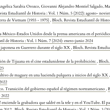
a Angelica Sarabia Orozco, Giovanni Alejandro Montiel Salgado, 
vista Estudiantil de Historia : Vol. 1 Núm. 5 (2022): agosto- novi
rra de Vietnam (1955 - 1975)
,
Bloch. Revista Estudiantil de Histo
 México-Estados Unidos desde la prensa americana en el periódico 
ntil de Historia : Vol. 1 Núm. 7 (2024): enero-junio 2024
a japonesa en Guerrero durante el siglo XX
,
Bloch. Revista Estudia
ión de Tijuana en el cine estadunidense de la prohibición:
,
Bloch. 
023
ultivo de maguey en una hacienda pulquera a inicios del siglo XX
 2022
co. Transición del gobierno español al régimen norteamericano
,
B
e 2022
 enciende la grabadora que saldré en la tele y en el YouTube. El p
 en 2012
,
Bloch. Revista Estudiantil de Historia : Vol. 1 Núm. 3 (