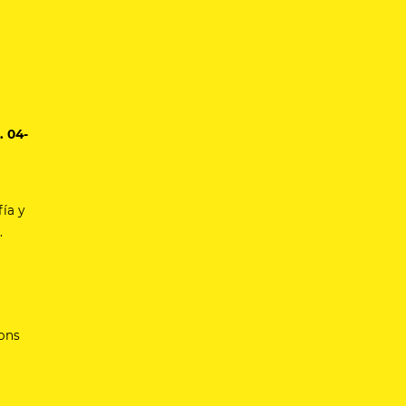
.
04-
fía y
.
mons