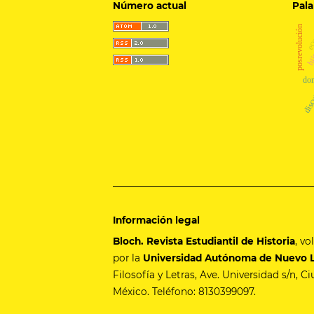
Número actual
Pala
ec
hij
posrevolución
dom
disc
Información legal
Bloch. Revista Estudiantil de Historia
, v
por la
Universidad Autónoma de Nuevo 
Filosofía y Letras, Ave. Universidad s/n, C
México. Teléfono: 8130399097.