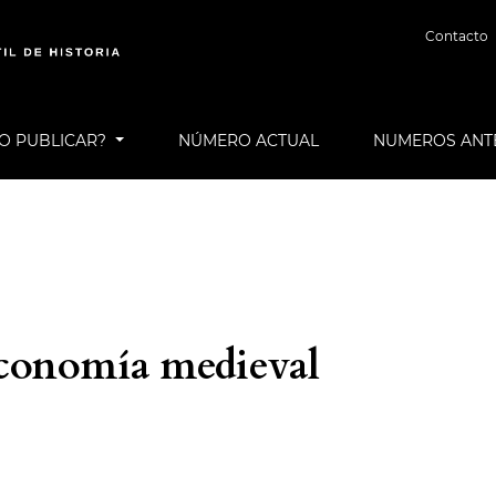
Contacto
O PUBLICAR?
NÚMERO ACTUAL
NUMEROS ANT
5
 economía medieval