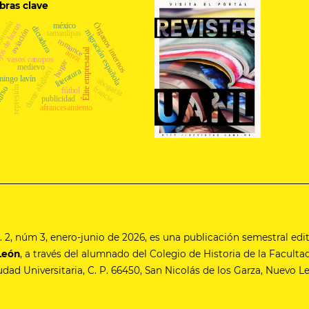
bras clave
onomía
Órganos internos
os de horus
méxico
dictadura
aviación
migración española
tamaulipas
romance
Élite empresarial
amor
vasos canopos
hogar
medievo
dante alighieri
literatura
ingo lavín
abogacía
urso
francia
represión
fútbol
publicidad
afrancesamiento
ol. 2, núm 3, enero-junio de 2026, es una publicación semestral edi
León
, a través del alumnado del Colegio de Historia de la Faculta
iudad Universitaria, C. P. 66450, San Nicolás de los Garza, Nuevo L