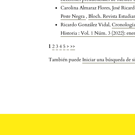
Carolina Almaraz Flores, José Rica
Peste Negra
,
Bloch. Revista Estudian
Ricardo González Vidal,
Cronología
Historia : Vol. 1 Núm. 3 (2022): en
1
2
3
4
5
>
>>
También puede
Iniciar una búsqueda de s