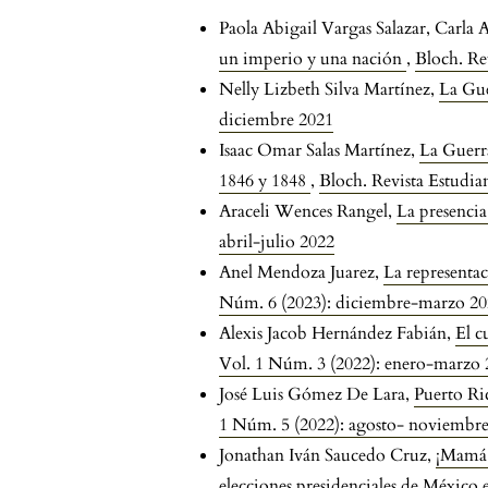
Paola Abigail Vargas Salazar, Carl
un imperio y una nación
,
Bloch. Re
Nelly Lizbeth Silva Martínez,
La Gue
diciembre 2021
Isaac Omar Salas Martínez,
La Guerra
1846 y 1848
,
Bloch. Revista Estudia
Araceli Wences Rangel,
La presenci
abril-julio 2022
Anel Mendoza Juarez,
La representac
Núm. 6 (2023): diciembre-marzo 2
Alexis Jacob Hernández Fabián,
El c
Vol. 1 Núm. 3 (2022): enero-marzo
José Luis Gómez De Lara,
Puerto Ri
1 Núm. 5 (2022): agosto- noviembr
Jonathan Iván Saucedo Cruz,
¡Mamá!
elecciones presidenciales de México