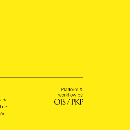
tada
d de
eón,