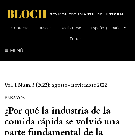
##plugins.themes.healt
Contacto
Buscar
Registrarse
Español (España)
Entrar
MENÚ
Vol. 1 Núm. 5 (2022): agosto- noviembre 2022
ENSAYOS
¿Por qué la industria de la
comida rápida se volvió una
parte fundamental de la