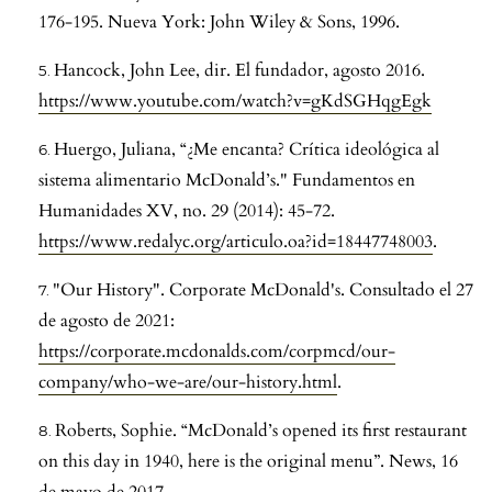
176-195. Nueva York: John Wiley & Sons, 1996.
Hancock, John Lee, dir. El fundador, agosto 2016.
https://www.youtube.com/watch?v=gKdSGHqgEgk
Huergo, Juliana, “¿Me encanta? Crítica ideológica al
sistema alimentario McDonald’s." Fundamentos en
Humanidades XV, no. 29 (2014): 45-72.
https://www.redalyc.org/articulo.oa?id=18447748003
.
"Our History". Corporate McDonald's. Consultado el 27
de agosto de 2021:
https://corporate.mcdonalds.com/corpmcd/our-
company/who-we-are/our-history.html
.
Roberts, Sophie. “McDonald’s opened its first restaurant
on this day in 1940, here is the original menu”. News, 16
de mayo de 2017.