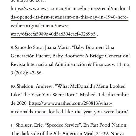
https://www.news.com.au/finance/business/retail/mcdonal
ds-opened-its-first-restaurant-on-this-day-in-1940-here-
is-the-original-menu/news-
story/6faeefa5989d40d5a6304cacf43269b5
.
Saucedo Soto, Juana María. “Baby Boomers Una
Generación Puente, Baby Boomers: A Bridge Generation”.
Revista Internacional Administración & Finanzas v. 11, no.
3 (2018): 47-56.
Sheldon, Andrew. "What McDonald’s Menu Looked
Like The Year You Were Born”. Mashed. 1 de diciembre
de 2020.
https://www.mashed.com/290813/what-
mcdonalds-menu-looked-like-the-year-you-were-born/
.
Sholsser. Eric, “Speedee Service”. En Fast Food Nation:
The dark side of the All- American Meal, 24-39. Nueva