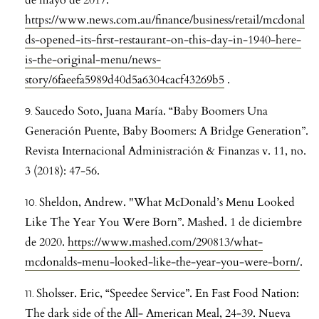
https://www.news.com.au/finance/business/retail/mcdonal
ds-opened-its-first-restaurant-on-this-day-in-1940-here-
is-the-original-menu/news-
story/6faeefa5989d40d5a6304cacf43269b5
.
Saucedo Soto, Juana María. “Baby Boomers Una
Generación Puente, Baby Boomers: A Bridge Generation”.
Revista Internacional Administración & Finanzas v. 11, no.
3 (2018): 47-56.
Sheldon, Andrew. "What McDonald’s Menu Looked
Like The Year You Were Born”. Mashed. 1 de diciembre
de 2020.
https://www.mashed.com/290813/what-
mcdonalds-menu-looked-like-the-year-you-were-born/
.
Sholsser. Eric, “Speedee Service”. En Fast Food Nation:
The dark side of the All- American Meal, 24-39. Nueva