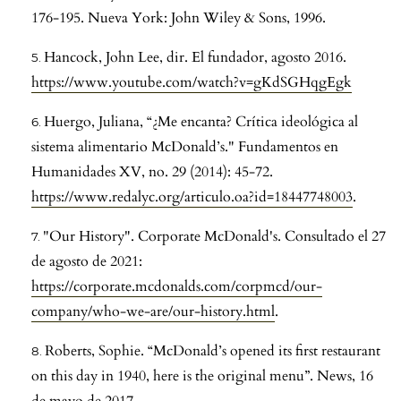
176-195. Nueva York: John Wiley & Sons, 1996.
Hancock, John Lee, dir. El fundador, agosto 2016.
https://www.youtube.com/watch?v=gKdSGHqgEgk
Huergo, Juliana, “¿Me encanta? Crítica ideológica al
sistema alimentario McDonald’s." Fundamentos en
Humanidades XV, no. 29 (2014): 45-72.
https://www.redalyc.org/articulo.oa?id=18447748003
.
"Our History". Corporate McDonald's. Consultado el 27
de agosto de 2021:
https://corporate.mcdonalds.com/corpmcd/our-
company/who-we-are/our-history.html
.
Roberts, Sophie. “McDonald’s opened its first restaurant
on this day in 1940, here is the original menu”. News, 16
de mayo de 2017.