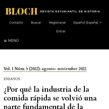
##plugins.themes.healt
Contacto
Buscar
Registrarse
Español (España)
Entrar
MENÚ
Vol. 1 Núm. 5 (2022): agosto- noviembre 2022
ENSAYOS
¿Por qué la industria de la
comida rápida se volvió una
parte fundamental de la