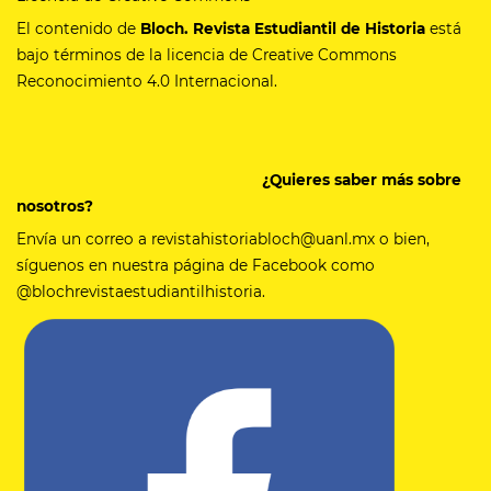
El contenido de
Bloch. Revista Estudiantil de Historia
está
bajo términos de la licencia de Creative Commons
Reconocimiento 4.0 Internacional.
¿Quieres saber más sobre
nosotros?
Envía un correo a revistahistoriabloch@uanl.mx o bien,
síguenos en nuestra página de Facebook como
@blochrevistaestudiantilhistoria.