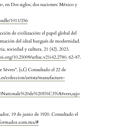
», en Dos siglos, dos naciones: México y
handle/1011/256
ón de civilización: el papel global del
ormación del ideal burgués de modernidad.
a, sociedad y cultura. 21 (42). 2023.
doi.org/10.25009/urhsc.v21i42.2780
. 62-87.
Sèvres”. (s.f.) Consultado el 22 de
s/coleccion/artista/manufacture-
20Nationale%20de%20S%C3%A8vres,sajo
dor, 19 de junio de 1920. Consultado el
informador.com.mx/#