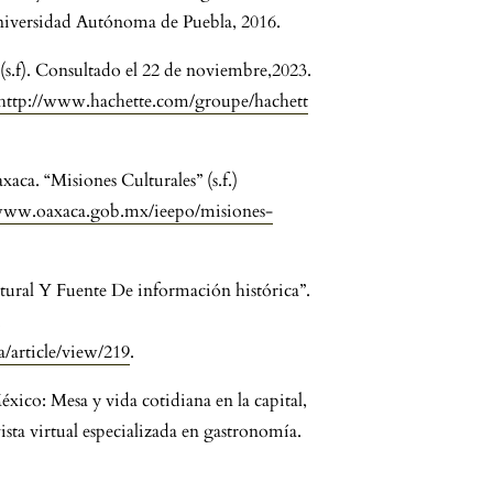
 Universidad Autónoma de Puebla, 2016.
s.f). Consultado el 22 de noviembre,2023.
/http://www.hachette.com/groupe/hachett
aca. “Misiones Culturales” (s.f.)
/www.oaxaca.gob.mx/ieepo/misiones-
tural Y Fuente De información histórica”.
.
a/article/view/219
.
ico: Mesa y vida cotidiana en la capital,
a virtual especializada en gastronomía.