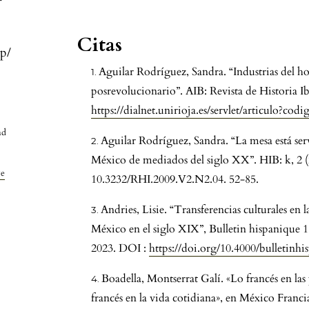
Citas
hp/
Aguilar Rodríguez, Sandra. “Industrias del h
posrevolucionario”. AIB: Revista de Historia I
https://dialnet.unirioja.es/servlet/articulo?co
ad
Aguilar Rodríguez, Sandra. “La mesa está ser
México de mediados del siglo XX”. HIB: k, 2 (
ve
10.3232/RHI.2009.V2.N2.04. 52-85.
Andries, Lisie. “Transferencias culturales en 
México en el siglo XIX”, Bulletin hispanique 
2023. DOI :
https://doi.org/10.4000/bulletinh
Boadella, Montserrat Galí. «Lo francés en las
francés en la vida cotidiana», en México Fran