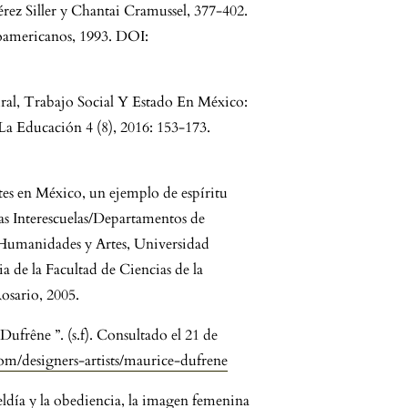
rez Siller y Chantai Cramussel, 377-402.
oamericanos, 1993. DOI:
al, Trabajo Social Y Estado En México:
a Educación 4 (8), 2016: 153-173.
es en México, un ejemplo de espíritu
as Interescuelas/Departamentos de
e Humanidades y Artes, Universidad
 de la Facultad de Ciencias de la
osario, 2005.
ufrêne ”. (s.f). Consultado el 21 de
m/designers-artists/maurice-dufrene
ldía y la obediencia, la imagen femenina