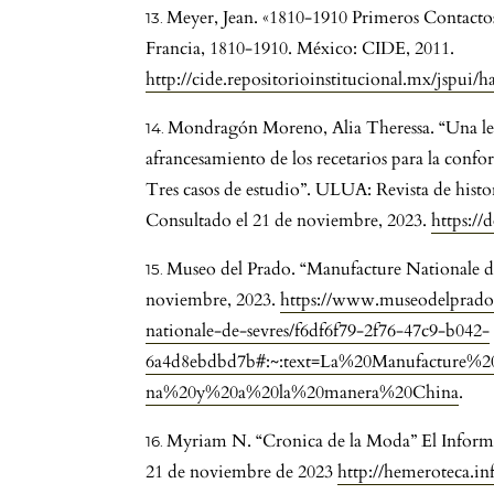
Meyer, Jean. «1810-1910 Primeros Contactos
Francia, 1810-1910. México: CIDE, 2011.
http://cide.repositorioinstitucional.mx/jspui/
Mondragón Moreno, Alia Theressa. “Una lecci
afrancesamiento de los recetarios para la conf
Tres casos de estudio”. ULUA: Revista de histori
Consultado el 21 de noviembre, 2023.
https://
Museo del Prado. “Manufacture Nationale de 
noviembre, 2023.
https://www.museodelprado.e
nationale-de-sevres/f6df6f79-2f76-47c9-b042-
6a4d8ebdbd7b#:~:text=La%20Manufacture%
na%20y%20a%20la%20manera%20China
.
Myriam N. “Cronica de la Moda” El Informa
21 de noviembre de 2023
http://hemeroteca.