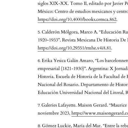
siglos XIX-XX. Tomo II, editado por Javier Pé
México: Centro de estudios mexicanos y centr
https://doi.org/10.4000/books.cemca.862
.
Calderón Mólgora, Marco A. “Educación Rur
1920-1933”. Revista Mexicana De Historia De L
https://doi.org/10.29351/rmhe.v4i8.81
.
Erika Yesica Galán Amaro, “Los barcelonnett
empresarial (1821-1930)”. Argentina: X Jornad
Historia. Escuela de Historia de la Facultad d
Nacional del Rosario. Departamento de Historia
Educación Universidad Nacional del Litoral, R
Galeries Lafayette. Maison Gerard. “Maurice D
noviembre 2023,
https://www.maisongerard.co
Gómez Luckie, María del Mar. “Entre la rebe