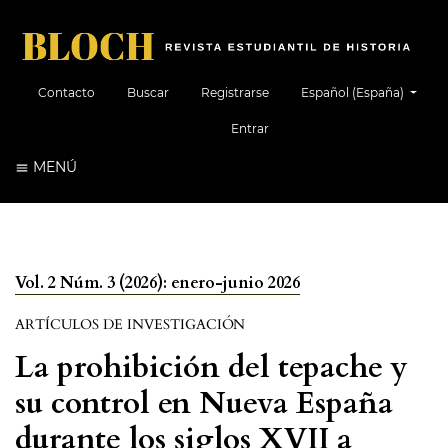
##plugins.themes.healt
Contacto
Buscar
Registrarse
Español (España)
Entrar
MENÚ
Vol. 2 Núm. 3 (2026): enero-junio 2026
ARTÍCULOS DE INVESTIGACIÓN
La prohibición del tepache y
su control en Nueva España
durante los siglos XVII a