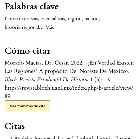
Palabras clave
Constructivistas
,
esencialistas
,
región
,
nación
,
...
historia regional
Más
Cómo citar
Morado Macías, Dr. César. 2022. «¿En Verdad Existen
Las Regiones? A propósito Del Noreste De México».
Bloch. Revista Estudiantil De Historia
1 (3):1-9.
https://revistabloch.uanl.mx/index.php/b/article/view/
89.
Más formatos de cita
Citas
Appleby, Joyce et al. La verdad sobre la historia. Buenos