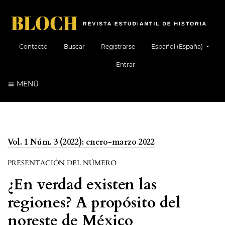
##plugins.themes.healt
Contacto
Buscar
Registrarse
Español (España)
Entrar
MENÚ
Vol. 1 Núm. 3 (2022): enero-marzo 2022
PRESENTACIÓN DEL NÚMERO
¿En verdad existen las
regiones? A propósito del
noreste de México