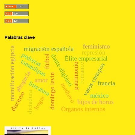
Palabras clave
feminismo
migración española
momificación egipcia
represión
pedreras
dante alighieri
fútbol
Élite empresarial
tamaulipas
patrimonio
vasos canopos
romance
abogacía
domingo lavín
amor
francia
literatura
medievo
dictadura
discurso
méxico
hogar
hijos de horus
Órganos internos