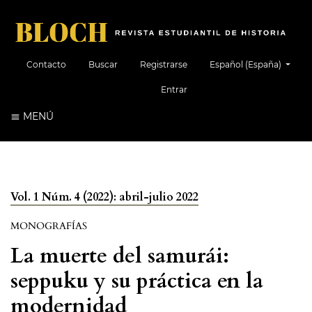
##plugins.themes.healt
Contacto
Buscar
Registrarse
Español (España)
Entrar
MENÚ
Vol. 1 Núm. 4 (2022): abril-julio 2022
MONOGRAFÍAS
La muerte del samurái:
seppuku y su práctica en la
modernidad